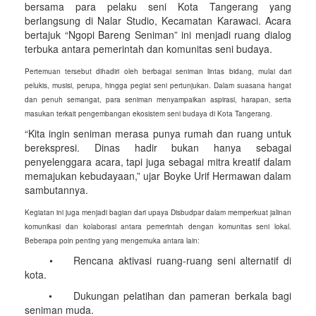
bersama para pelaku seni Kota Tangerang yang
berlangsung di Nalar Studio, Kecamatan Karawaci. Acara
bertajuk “Ngopi Bareng Seniman” ini menjadi ruang dialog
terbuka antara pemerintah dan komunitas seni budaya.
Pertemuan tersebut dihadiri oleh berbagai seniman lintas bidang, mulai dari
pelukis, musisi, perupa, hingga pegiat seni pertunjukan. Dalam suasana hangat
dan penuh semangat, para seniman menyampaikan aspirasi, harapan, serta
masukan terkait pengembangan ekosistem seni budaya di Kota Tangerang.
“Kita ingin seniman merasa punya rumah dan ruang untuk
berekspresi. Dinas hadir bukan hanya sebagai
penyelenggara acara, tapi juga sebagai mitra kreatif dalam
memajukan kebudayaan,” ujar Boyke Urif Hermawan dalam
sambutannya.
Kegiatan ini juga menjadi bagian dari upaya Disbudpar dalam memperkuat jalinan
komunikasi dan kolaborasi antara pemerintah dengan komunitas seni lokal.
Beberapa poin penting yang mengemuka antara lain:
•
Rencana aktivasi ruang-ruang seni alternatif di
kota.
•
Dukungan pelatihan dan pameran berkala bagi
seniman muda.